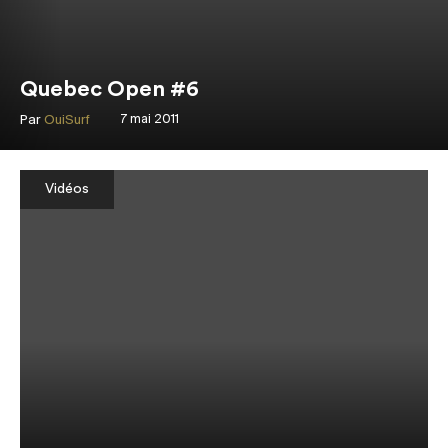
Quebec Open #6
Par
OuiSurf
7 mai 2011
Vidéos