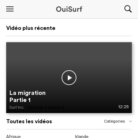
Vidéo plus récente
La migration
Partie 1
12:25
Surf Inc.
- Épisode 4 (partie 1)
Toutes les vidéos
Catégories
Afrique
Irlande