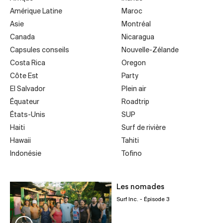
Amérique Latine
Maroc
Asie
Montréal
Canada
Nicaragua
Capsules conseils
Nouvelle-Zélande
Costa Rica
Oregon
Côte Est
Party
El Salvador
Plein air
Équateur
Roadtrip
États-Unis
SUP
Haiti
Surf de rivière
Hawaii
Tahiti
Indonésie
Tofino
Les nomades
Surf Inc.
- Épisode 3