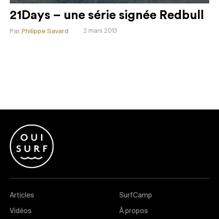
21Days – une série signée Redbull
Par
Philippe Savard
2 mars 2013
Articles
SurfCamp
Vidéos
À propos