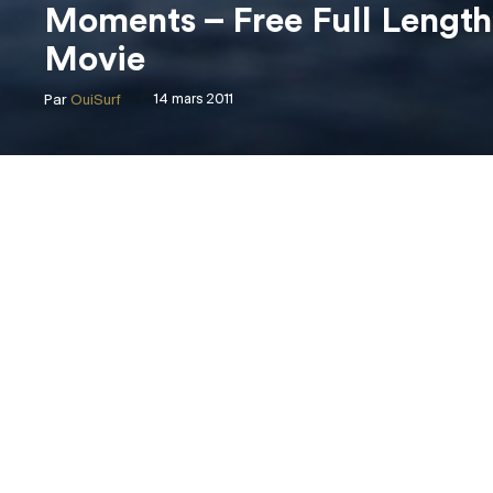
Moments – Free Full Length
Movie
Par
OuiSurf
14 mars 2011