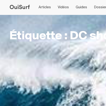
Articles
Vidéos
Guides
Dossie
Récents
Récents
Récents
Récents
Récents
Récents
Voir tous les articles
Voir toutes les vidéos
Voir tous les guides
Voir tous les dossiers
Voir toutes les séries
Voir tous les balado
Étiquette : DC s
Meghan Dorsey : le surf
Sumbawa et Nusa Lembongan
Road Trip en Orégon avec
OuiSurf Camps au Nicaragua
OuiSurf En Asie
Balado OuiSurf: Bagus Sekali
CO
Lo
Co
Le
Sur
13 épisodes
12 
comme façon d’habiter un lieu
Boréale
Malibu Popoyo
su
Ni
se