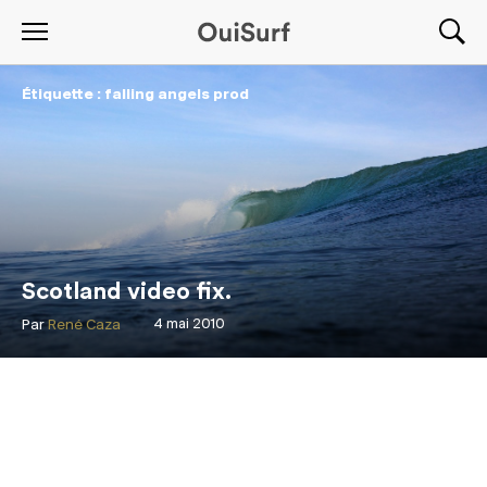
Étiquette : falling angels prod
Scotland video fix.
Par
René Caza
4 mai 2010