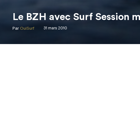
Le BZH avec Surf Session 
Par
OuiSurf
31 mars 2010