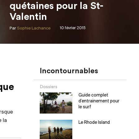
quétaines pour la St-
Valentin
Par
Sophie Lachance
10 février 2015
Incontournables
que
Dossiers
Guide complet
d’entrainement pour
le surf
orsque
 la
Le Rhode Island