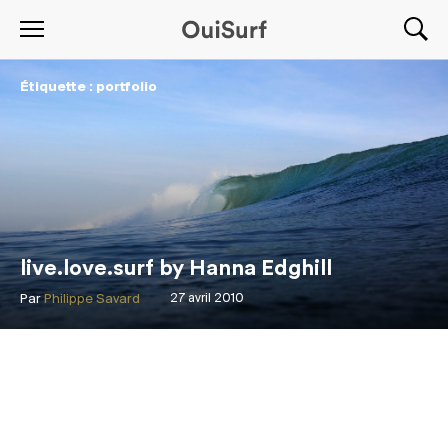
Étiquette : portfolio
live.love.surf by Hanna Edghill
Par
Philippe Savard
27 avril 2010