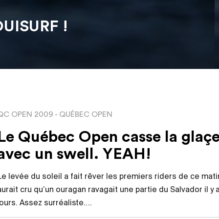
OUISURF !
QC OPEN 2009
-
QUÉBEC OPEN
Le Québec Open casse la glaç
avec un swell. YEAH!
Le levée du soleil a fait rêver les premiers riders de ce mati
aurait cru qu’un ouragan ravagait une partie du Salvador il y a
jours. Assez surréaliste….