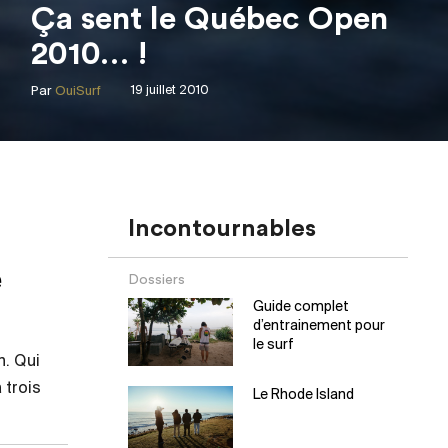
Ça sent le Québec Open
2010… !
Par
OuiSurf
19 juillet 2010
Incontournables
e
Dossiers
Guide complet
d’entrainement pour
le surf
n. Qui
 trois
Le Rhode Island