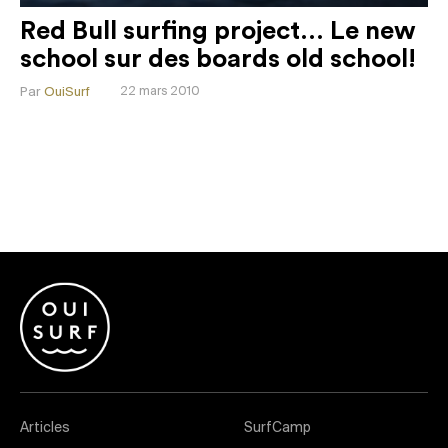
Red Bull surfing project… Le new
school sur des boards old school!
Par
OuiSurf
22 mars 2010
Articles
SurfCamp