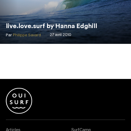
live.love.surf by Hanna Edghill
Par
Philippe Savard
27 avril 2010
Articles
SurfCamp