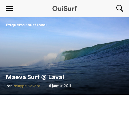
Étiquette : surf laval
Maeva Surf @ Laval
Par
Philippe Savard
6 janvier 2011