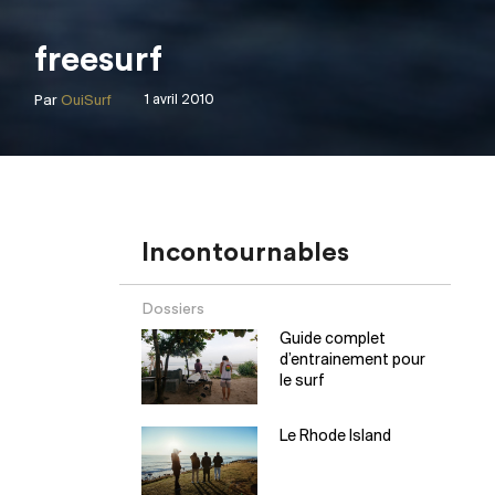
freesurf
Par
OuiSurf
1 avril 2010
Incontournables
Dossiers
Guide complet
d’entrainement pour
le surf
Le Rhode Island