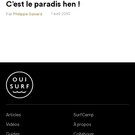
C’est le paradis hen !
Par
Philippe Savard
1 avril 2010
Articles
SurfCamp
Vidéos
À propos
Guides
Collaborer