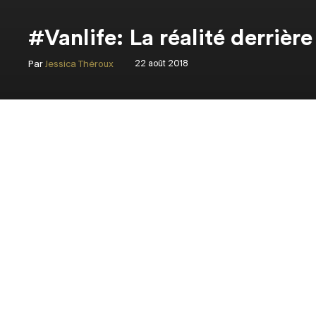
#Vanlife: La réalité derrière
Par
Jessica Théroux
22 août 2018