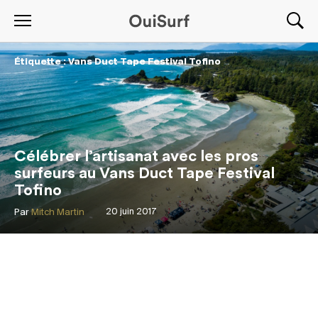
Étiquette : Vans Duct Tape Festival Tofino
Célébrer l’artisanat avec les pros
surfeurs au Vans Duct Tape Festival
Tofino
Par
Mitch Martin
20 juin 2017