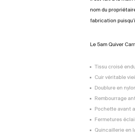
nom du propriétair
fabrication puisqu’
Le 5am Quiver Carrie
Tissu croisé end
Cuir véritable vieil
Doublure en nylo
Rembourrage anti
Pochette avant a
Fermetures éclai
Quincaillerie en l