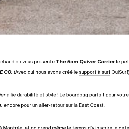
t chaud on vous présente
The 5am Quiver Carrier
le pet
E CO.
(Avec qui nous avons créé le
support à surf
OuiSurf
ier
allie durabilité et style ! Le boardbag parfait pour votre
u encore pour un aller-retour sur la East Coast.
in à Montréal et on prend même le temps d’y inscrire la date