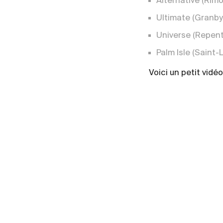
Alternative
(Rimo
Ultimate
(Granby
Universe
(Repent
Palm Isle
(Saint-
Voici un petit vidé