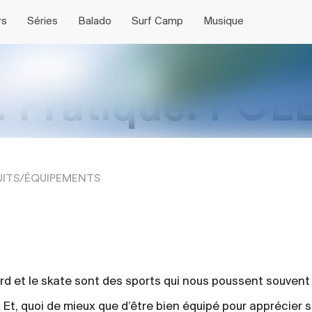
rs
Séries
Balado
Surf Camp
Musique
. Pratique. POL
NECTADOS — Quand le
mbok et Sumbawa
sta Rica
s OuiSurf Camps au
f Inc.
Soutiens ton shaper local
Bali
Équateur
Ouragans: le phénomène
TexaKooks
The 
Taiw
Nica
Bâti
Surf
épisodes
5 épisodes
3 ép
rf devient une quête de
caragua Hide & Seek
derrière les « swells » expliqué
the 
l’ét
ITS/ÉQUIPEMENTS
ns
pro 
rd et le skate sont des sports qui nous poussent souvent à
. Et, quoi de mieux que d’être bien équipé pour apprécier s