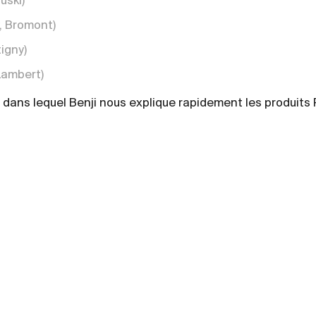
uski)
, Bromont)
igny)
Lambert)
o dans lequel Benji nous explique rapidement les produits