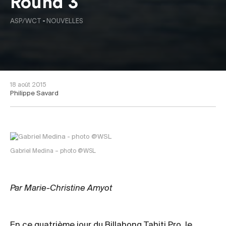
Round 3
ASP/WCT
-
NOUVELLES
18 août 2015
Philippe Savard
Gabriel Medina – photo @WSL
Par Marie-Christine Amyot
En ce quatrième jour du Billabong Tahiti Pro, le