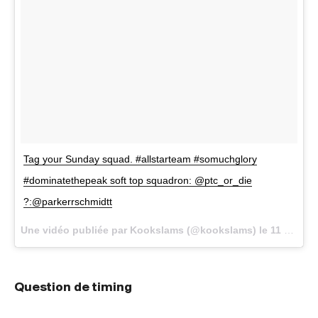
Tag your Sunday squad. #allstarteam #somuchglory
#dominatethepeak soft top squadron: @ptc_or_die
?:@parkerrschmidtt
Une vidéo publiée par Kookslams (@kookslams) le
11 Sept. 2016 à 11h15 PDT
Question de timing