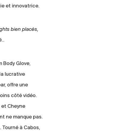
ie et innovatrice.
ghts bien placés,
é..
m Body Glove,
la lucrative
ar, offre une
oins côté vidéo.
n et Cheyne
ent ne manque pas.
t. Tourné à Cabos,