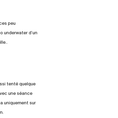
nces peu
oto underwater d’un
le..
ssi tenté quelque
avec une séance
ca uniquement sur
n.