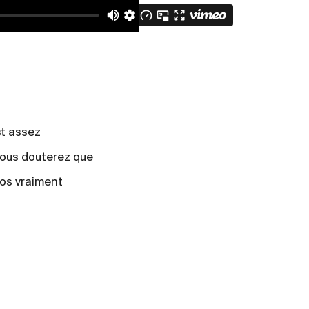
st assez
 vous douterez que
tos vraiment