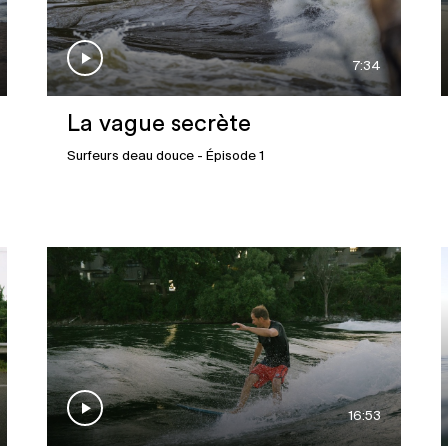
7:34
La vague secrète
Surfeurs deau douce
- Épisode 1
16:53