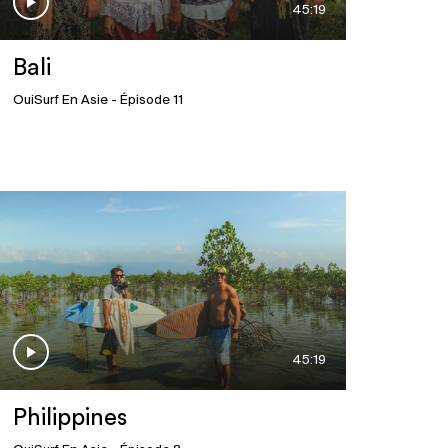
45:19
Bali
OuiSurf En Asie
- Épisode 11
45:19
Philippines