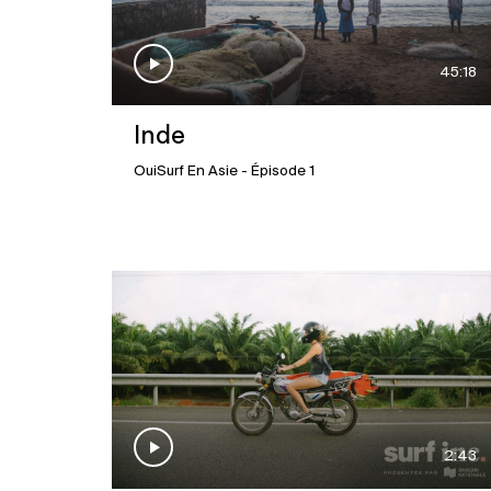
45:18
Inde
OuiSurf En Asie
- Épisode 1
2:43