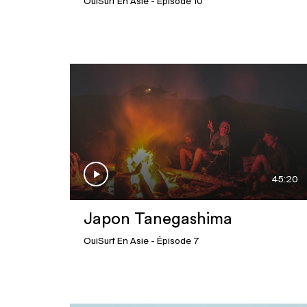
OuiSurf En Asie
- Épisode 10
45:20
Japon Tanegashima
OuiSurf En Asie
- Épisode 7