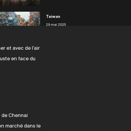
Taiwan
29 mai 2025
r et avec de l’air
Philippines Siargao
 juste en face du
29 mai 2025
Philippines
29 mai 2025
d de Chennai
Japon Tanegashima
bon marché dans le
29 mai 2025