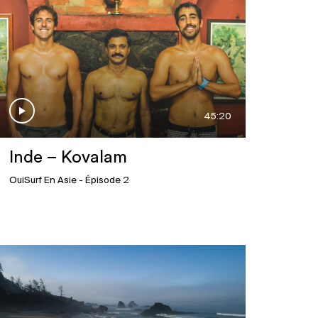
45:20
Inde – Kovalam
OuiSurf En Asie
- Épisode 2