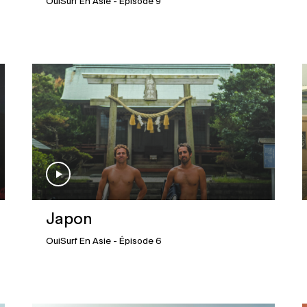
OuiSurf En Asie
- Épisode 9
Japon
OuiSurf En Asie
- Épisode 6