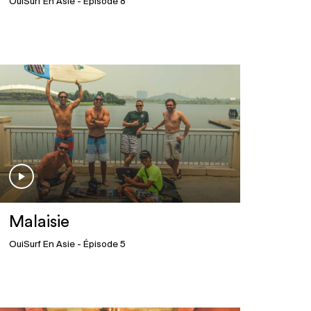
OuiSurf En Asie
- Épisode 8
Malaisie
OuiSurf En Asie
- Épisode 5