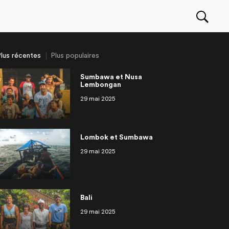
lus récentes
Plus populaires
Sumbawa et Nusa
Lembongan
29 mai 2025
Seawolf movie : behind
an
ragua
r une entreprise à
eurs deau douce
OuiSurf Camps à El Zonte
Philippines Siargao
Irlande
Partir travailler à l’étranger: les
OuiSurf en Afrique
isodes
14 épisodes
scene with the Canadian
ranger
approche!
meilleurs trucs et conseils
surfer Pete Devries
Lombok et Sumbawa
29 mai 2025
Bali
29 mai 2025