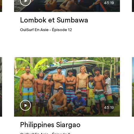
45:19
Lombok et Sumbawa
OuiSurf En Asie
- Épisode 12
45:19
Philippines Siargao