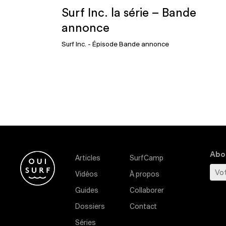
Surf Inc. la série – Bande
annonce
Surf Inc.
- Épisode Bande annonce
Abon
Articles
SurfCamp
Vidéos
À propos
Guides
Collaborer
Dossiers
Contact
Séries