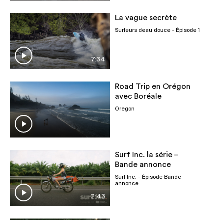
La vague secrète
Surfeurs deau douce
- Épisode 1
7:34
Road Trip en Orégon
avec Boréale
Oregon
Surf Inc. la série –
Bande annonce
Surf Inc.
- Épisode Bande
annonce
2:43