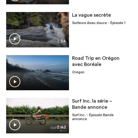
La vague secrète
Surfeurs deau douce
- Épisode 1
7:34
Road Trip en Orégon
avec Boréale
Oregon
Surf Inc. la série –
Bande annonce
Surf Inc.
- Épisode Bande
annonce
2:43