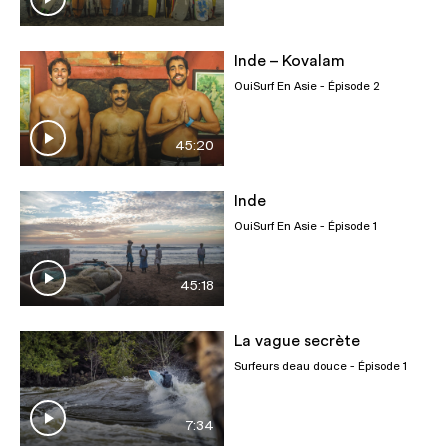
Inde – Kovalam
OuiSurf En Asie
- Épisode 2
45:20
Inde
OuiSurf En Asie
- Épisode 1
45:18
La vague secrète
Surfeurs deau douce
- Épisode 1
7:34