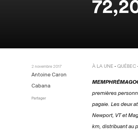
72,2
À LA UNE
-
QUÉBEC
2 novembre 2017
Antoine Caron
MEMPHRÉMAGO
Cabana
premières personne
Partager
pagaie. Les deux at
Newport, VT et Mago
km, distribuant au 