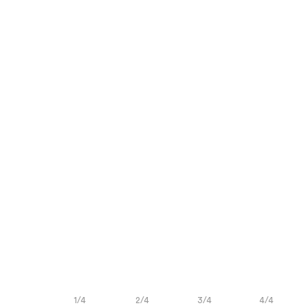
1/4
2/4
3/4
4/4