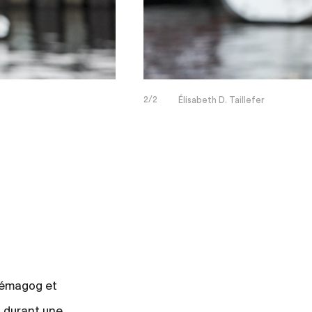
2/2
Élisabeth D. Taillefer
hrémagog et
u durant une