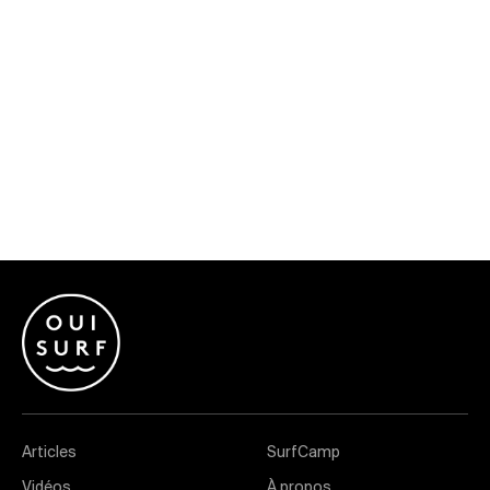
Articles
SurfCamp
Vidéos
À propos