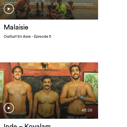
Malaisie
OuiSurf En Asie
- Épisode 5
45:20
Inde – Kovalam