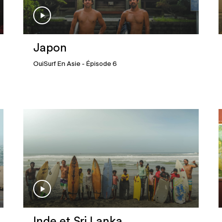
Japon
OuiSurf En Asie
- Épisode 6
Inde et Sri Lanka