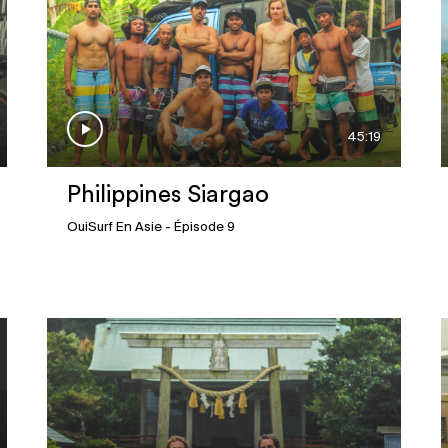
45:19
Philippines Siargao
OuiSurf En Asie
- Épisode 9