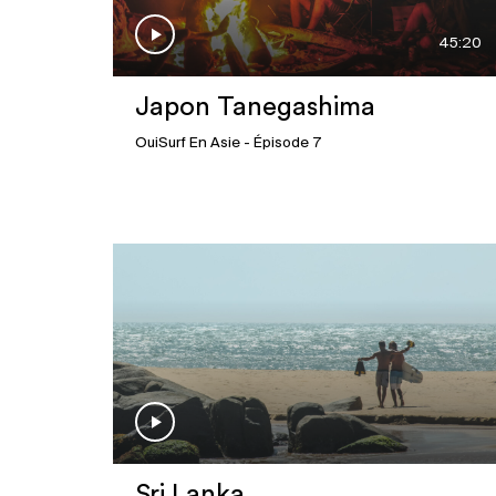
45:20
Japon Tanegashima
OuiSurf En Asie
- Épisode 7
Sri Lanka