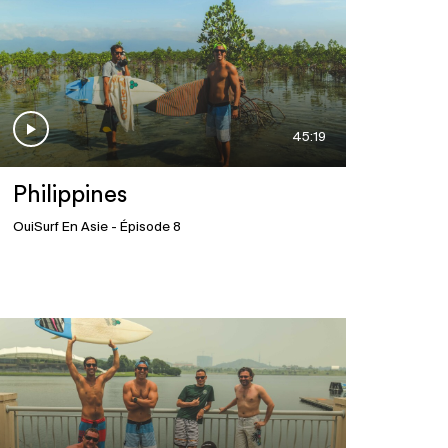
45:19
Philippines
OuiSurf En Asie
- Épisode 8