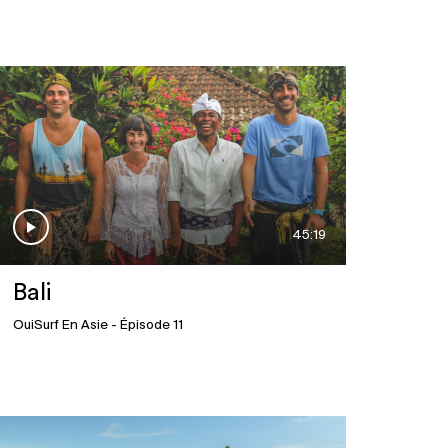
Japon
29 mai 2025
Malaisie
29 mai 2025
45:19
Bali
Sri Lanka
OuiSurf En Asie
- Épisode 11
29 mai 2025