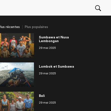
lus récentes
Plus populaires
Sumbawa et Nusa
Lembongan
29 mai 2025
Seawolf movie : behind
an
ragua
r une entreprise à
eurs deau douce
OuiSurf Camps à El Zonte
Philippines Siargao
Irlande
Partir travailler à l’étranger: les
OuiSurf en Afrique
isodes
14 épisodes
scene with the Canadian
ranger
approche!
meilleurs trucs et conseils
surfer Pete Devries
Lombok et Sumbawa
29 mai 2025
Bali
29 mai 2025