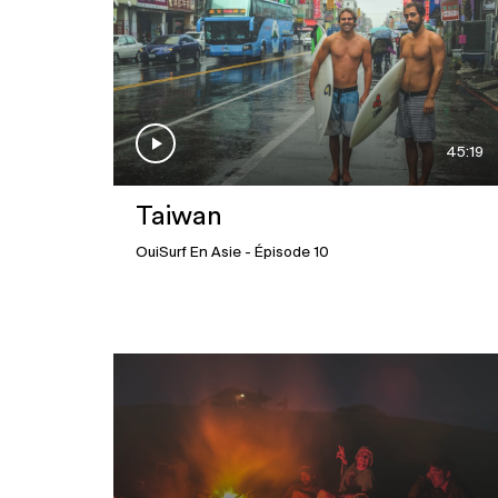
45:19
Taiwan
OuiSurf En Asie
- Épisode 10