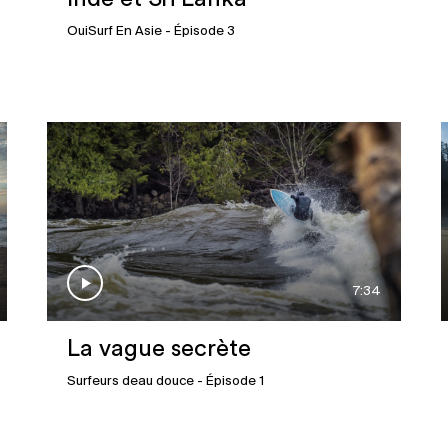
OuiSurf En Asie
- Épisode 3
7:34
La vague secrète
Surfeurs deau douce
- Épisode 1