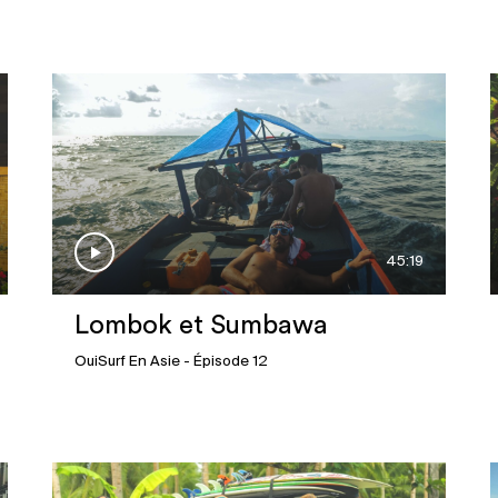
45:19
Lombok et Sumbawa
OuiSurf En Asie
- Épisode 12