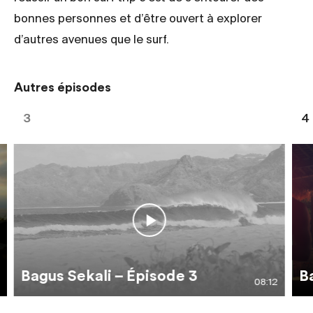
bonnes personnes et d’être ouvert à explorer
d’autres avenues que le surf.
Autres épisodes
3
4
Bagus Sekali – Épisode 3
B
08:12