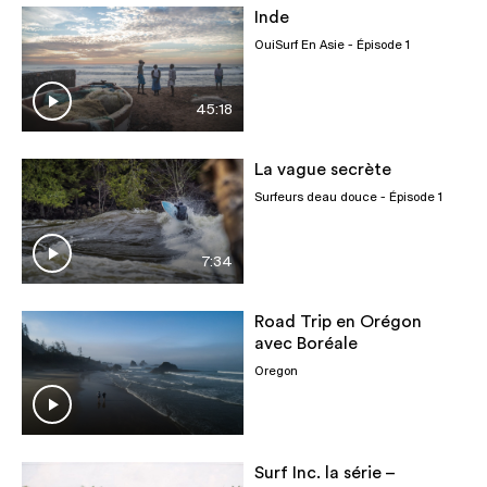
Inde
OuiSurf En Asie
- Épisode 1
45:18
La vague secrète
Surfeurs deau douce
- Épisode 1
7:34
Road Trip en Orégon
avec Boréale
Oregon
Surf Inc. la série –