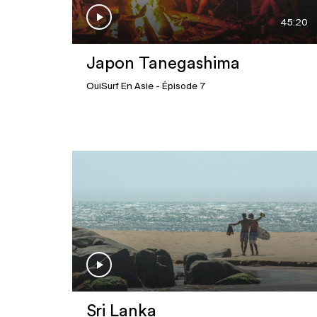
45:20
Japon Tanegashima
OuiSurf En Asie
- Épisode 7
Sri Lanka