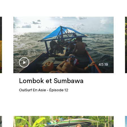
45:19
Lombok et Sumbawa
OuiSurf En Asie
- Épisode 12