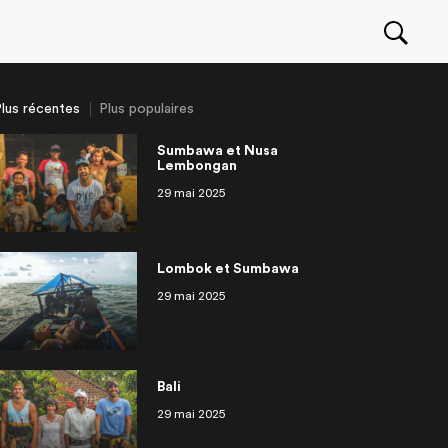
lus récentes
Plus populaires
Sumbawa et Nusa
Lembongan
29 mai 2025
Seawolf movie : behind
an
ragua
r une entreprise à
eurs deau douce
OuiSurf Camps à El Zonte
Philippines Siargao
Irlande
Partir travailler à l’étranger: les
OuiSurf en Afrique
isodes
14 épisodes
scene with the Canadian
ranger
approche!
meilleurs trucs et conseils
surfer Pete Devries
Lombok et Sumbawa
29 mai 2025
Bali
29 mai 2025