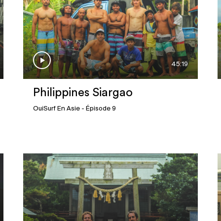
45:19
Philippines Siargao
OuiSurf En Asie
- Épisode 9