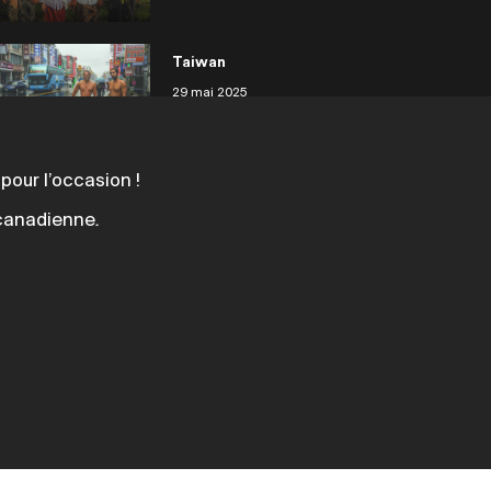
Taiwan
29 mai 2025
pour l’occasion !
Philippines Siargao
t canadienne
.
29 mai 2025
Philippines
29 mai 2025
Japon Tanegashima
29 mai 2025