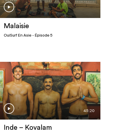
Malaisie
OuiSurf En Asie
- Épisode 5
45:20
Inde – Kovalam