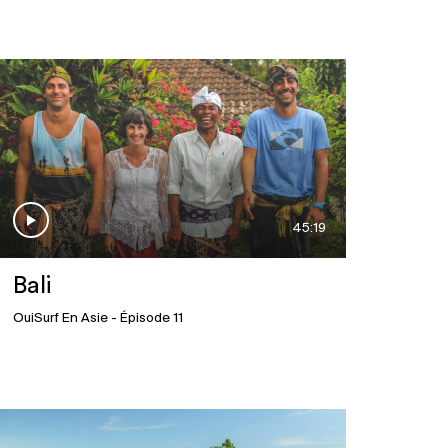
Japon
29 mai 2025
Malaisie
45:19
29 mai 2025
Bali
Sri Lanka
OuiSurf En Asie
- Épisode 11
29 mai 2025