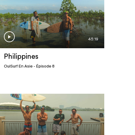
45:19
Philippines
OuiSurf En Asie
- Épisode 8