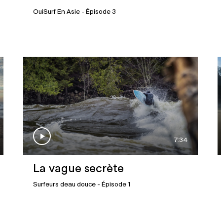
OuiSurf En Asie
- Épisode 3
7:34
La vague secrète
Surfeurs deau douce
- Épisode 1