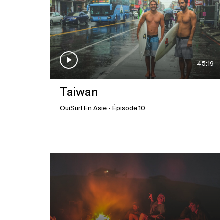
45:19
Taiwan
OuiSurf En Asie
- Épisode 10