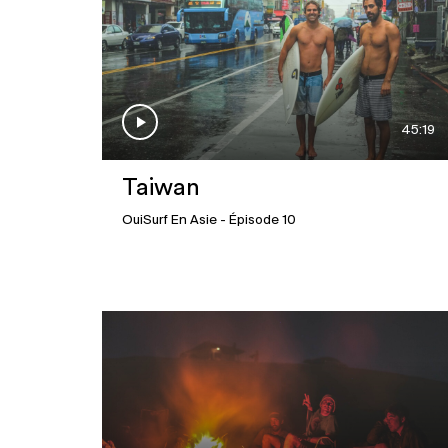
45:19
Taiwan
OuiSurf En Asie
- Épisode 10