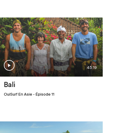
Japon
29 mai 2025
Malaisie
45:19
29 mai 2025
Bali
Sri Lanka
OuiSurf En Asie
- Épisode 11
29 mai 2025