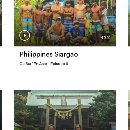
45:19
Philippines Siargao
OuiSurf En Asie
- Épisode 9