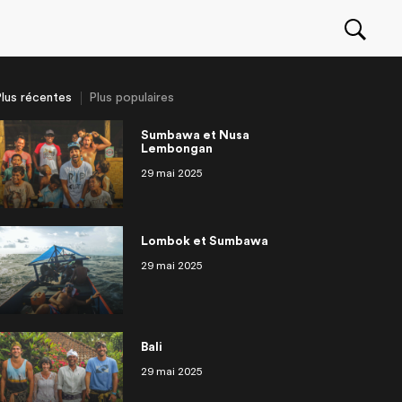
lus récentes
Plus populaires
Sumbawa et Nusa
Lembongan
29 mai 2025
Seawolf movie : behind
an
ragua
r une entreprise à
eurs deau douce
OuiSurf Camps à El Zonte
Philippines Siargao
Irlande
Partir travailler à l’étranger: les
OuiSurf en Afrique
isodes
14 épisodes
scene with the Canadian
ranger
approche!
meilleurs trucs et conseils
surfer Pete Devries
Lombok et Sumbawa
29 mai 2025
Bali
29 mai 2025