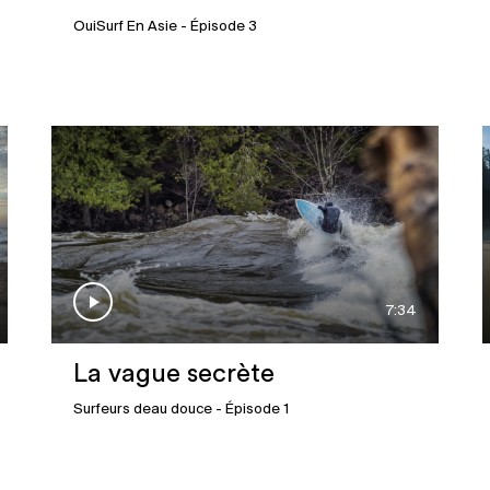
OuiSurf En Asie
- Épisode 3
7:34
La vague secrète
Surfeurs deau douce
- Épisode 1