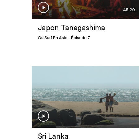
45:20
Japon Tanegashima
OuiSurf En Asie
- Épisode 7
Sri Lanka