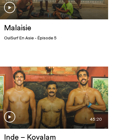
Malaisie
OuiSurf En Asie
- Épisode 5
45:20
Inde – Kovalam