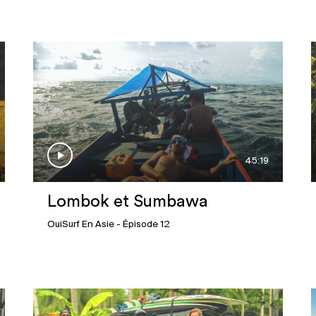
45:19
Lombok et Sumbawa
OuiSurf En Asie
- Épisode 12