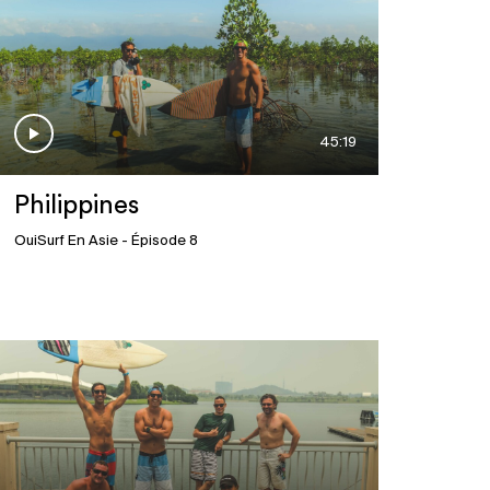
45:19
Philippines
OuiSurf En Asie
- Épisode 8