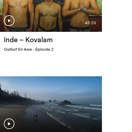
45:20
Inde – Kovalam
OuiSurf En Asie
- Épisode 2