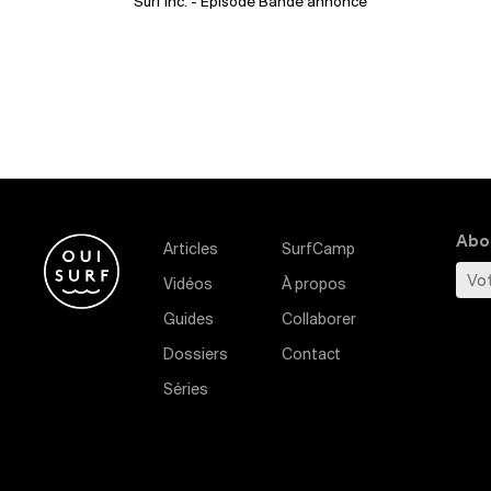
Surf Inc.
- Épisode Bande annonce
Abon
Articles
SurfCamp
Vidéos
À propos
Guides
Collaborer
Dossiers
Contact
Séries