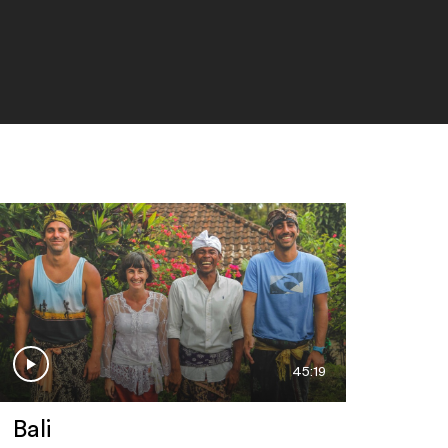
Japon
29 mai 2025
Malaisie
29 mai 2025
Sri Lanka
29 mai 2025
45:19
Bali