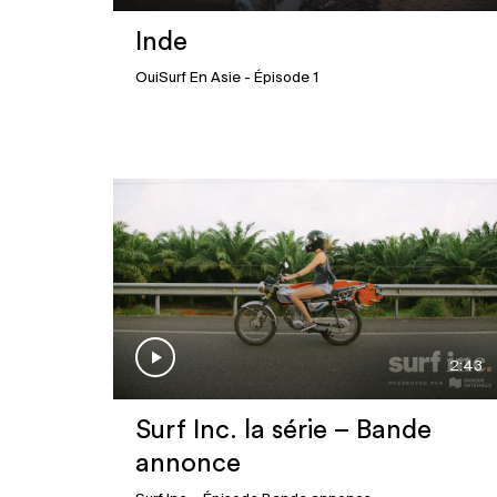
Inde
OuiSurf En Asie
- Épisode 1
2:43
Surf Inc. la série – Bande
annonce