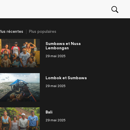
lus récentes
Plus populaires
Sumbawa et Nusa
Lembongan
29 mai 2025
Seawolf movie : behind
an
ragua
r une entreprise à
eurs deau douce
OuiSurf Camps à El Zonte
Philippines Siargao
Irlande
Partir travailler à l’étranger: les
OuiSurf en Afrique
isodes
14 épisodes
scene with the Canadian
ranger
approche!
meilleurs trucs et conseils
surfer Pete Devries
Lombok et Sumbawa
29 mai 2025
Bali
29 mai 2025