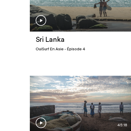
Sri Lanka
OuiSurf En Asie
- Épisode 4
45:18