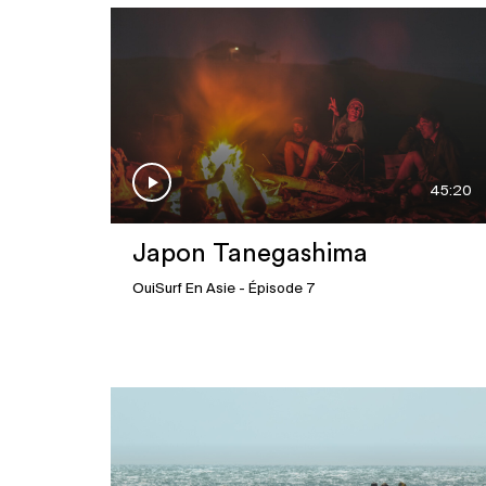
45:20
Japon Tanegashima
OuiSurf En Asie
- Épisode 7