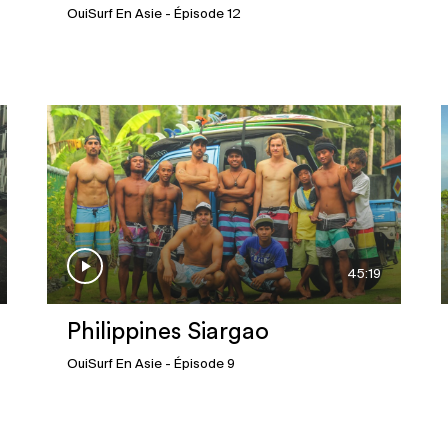
OuiSurf En Asie
- Épisode 12
45:19
Philippines Siargao
OuiSurf En Asie
- Épisode 9