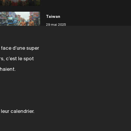
Taiwan
29 mai 2025
n face d’une super
Philippines Siargao
s, c’est le spot
29 mai 2025
chaient.
Philippines
29 mai 2025
leur calendrier.
Japon Tanegashima
29 mai 2025