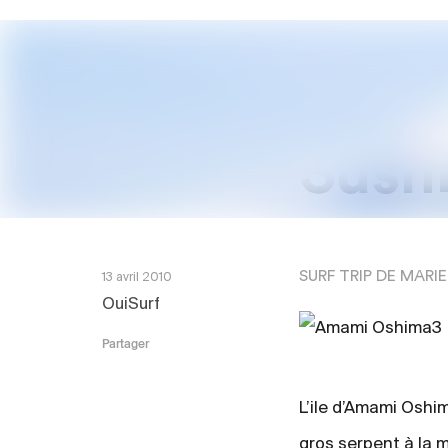
Sushi
SURF TRIP DE MARI
13 avril 2010
OuiSurf
Partager
L’ile d’Amami Oshi
gros serpent à la m