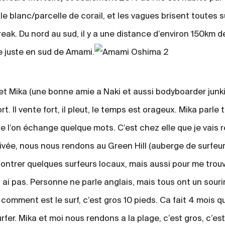
 blanc/parcelle de corail, et les vagues brisent toutes sur 
reak. Du nord au sud, il y a une distance d’environ 150km
ile juste en sud de Amami.
 et Mika (une bonne amie a Naki et aussi bodyboarder junk
t. Il vente fort, il pleut, le temps est orageux. Mika parle 
e l’on échange quelque mots. C’est chez elle que je vais 
ivée, nous nous rendons au Green Hill (auberge de surfeur
contrer quelques surfeurs locaux, mais aussi pour me trou
n ai pas. Personne ne parle anglais, mais tous ont un souri
omment est le surf, c’est gros 10 pieds. Ca fait 4 mois que 
urfer. Mika et moi nous rendons a la plage, c’est gros, c’est 