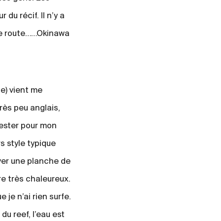
du récif. Il n’y a
 de route……Okinawa
ie) vient me
très peu anglais,
rester pour mon
s style typique
ver une planche de
re très chaleureux.
je n’ai rien surfe.
du reef, l’eau est