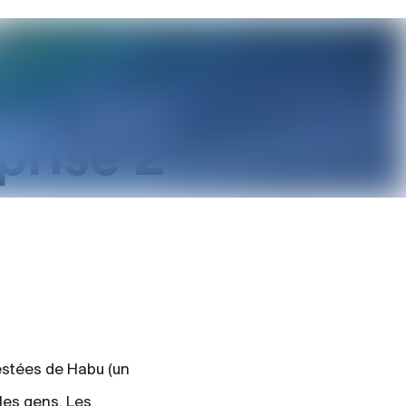
prise 2
estées de Habu (un
les gens. Les