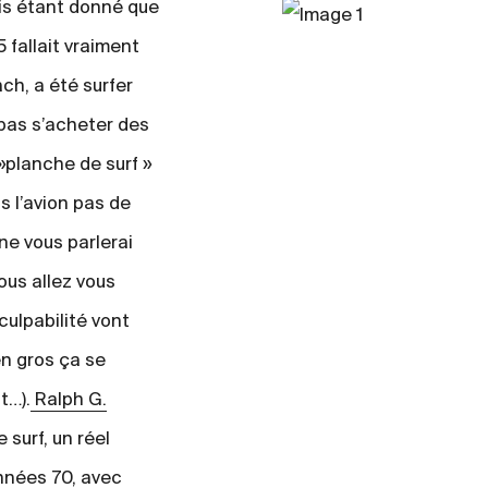
ois étant donné que
 fallait vraiment
ch, a été surfer
pas s’acheter des
 »planche de surf »
s l’avion pas de
ne vous parlerai
ous allez vous
ulpabilité vont
en gros ça se
t…).
Ralph G.
 surf, un réel
années 70, avec