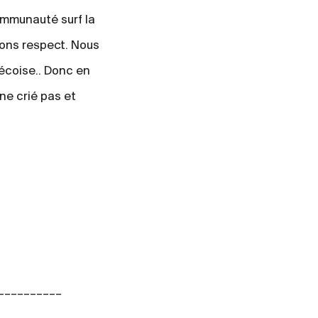
communauté surf la
vons respect. Nous
écoise.. Donc en
 ne crié pas et
__________