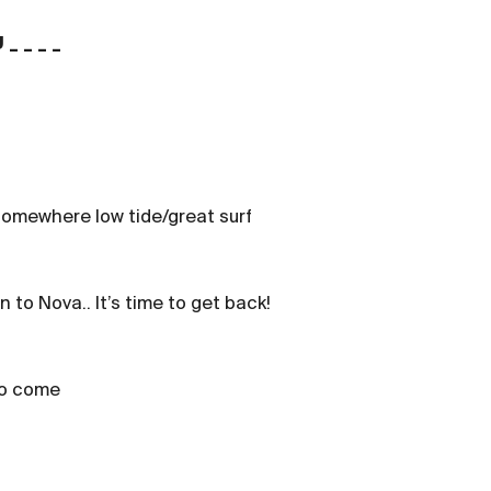
 _ _ _
omewhere low tide/great surf
 to Nova.. It’s time to get back!
to come