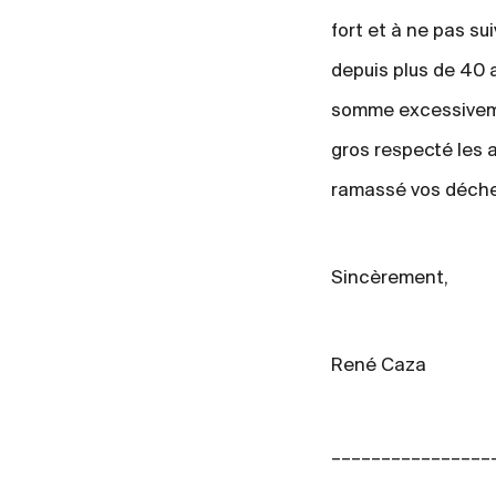
fort et à ne pas su
depuis plus de 40 a
somme excessiveme
gros respecté les a
ramassé vos déchet
Sincèrement,
René Caza
________________