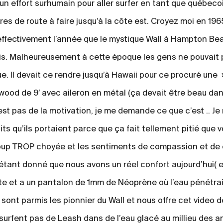
 un effort surhumain pour aller surfer en tant que québec
res de route à faire jusqu’à la côte est. Croyez moi en 1965
 effectivement l’année que le mystique Wall à Hampton Bea
ois. Malheureusement à cette époque les gens ne pouvait 
rue. Il devait ce rendre jusqu’à Hawaii pour ce procuré une
wood de 9′ avec aileron en métal (ça devait être beau dan
est pas de la motivation, je me demande ce que c’est .. Je 
ts qu’ils portaient parce que ça fait tellement pitié que v
up TROP choyée et les sentiments de compassion et de c
étant donné que nous avons un réel confort aujourd’hui( 
te et a un pantalon de 1mm de Néoprène où l’eau pénétrai
sont parmis les pionnier du Wall et nous offre cet video de
 surfent pas de Leash dans de l’eau glacé au millieu des 