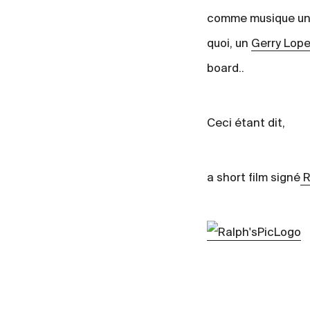
comme musique un h
quoi, un
Gerry Lop
board..
Ceci étant dit,
a short film signé
R