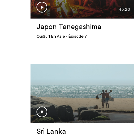
45:20
Japon Tanegashima
OuiSurf En Asie
- Épisode 7
Sri Lanka