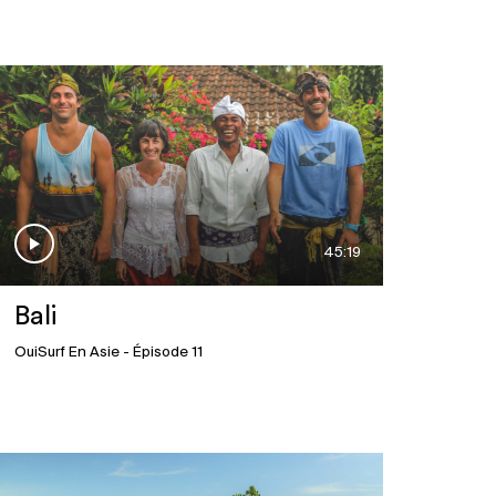
Japon
29 mai 2025
Malaisie
45:19
29 mai 2025
Bali
Sri Lanka
OuiSurf En Asie
- Épisode 11
29 mai 2025