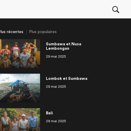
lus récentes
Plus populaires
Sumbawa et Nusa
Lembongan
29 mai 2025
Seawolf movie : behind
an
ragua
r une entreprise à
eurs deau douce
OuiSurf Camps à El Zonte
Philippines Siargao
Irlande
Partir travailler à l’étranger: les
OuiSurf en Afrique
isodes
14 épisodes
scene with the Canadian
ranger
approche!
meilleurs trucs et conseils
surfer Pete Devries
Lombok et Sumbawa
29 mai 2025
Bali
29 mai 2025