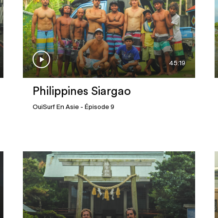
45:19
Philippines Siargao
OuiSurf En Asie
- Épisode 9