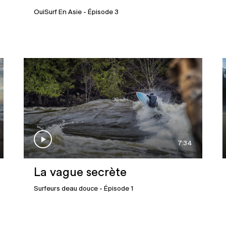
OuiSurf En Asie
- Épisode 3
7:34
La vague secrète
Surfeurs deau douce
- Épisode 1