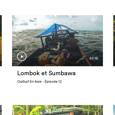
45:19
Lombok et Sumbawa
OuiSurf En Asie
- Épisode 12