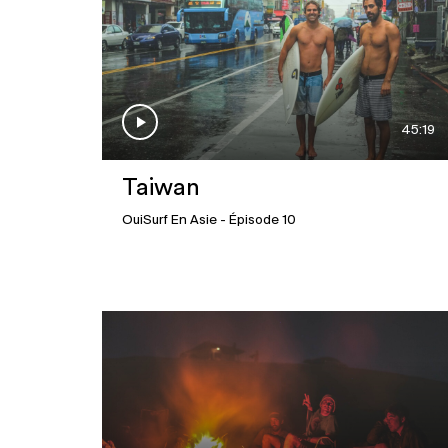
45:19
Taiwan
OuiSurf En Asie
- Épisode 10