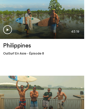
45:19
Philippines
OuiSurf En Asie
- Épisode 8