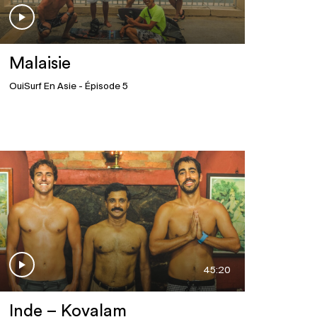
Malaisie
OuiSurf En Asie
- Épisode 5
45:20
Inde – Kovalam