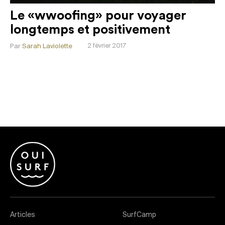
Le «wwoofing» pour voyager
longtemps et positivement
Par
Sarah Laviolette
2 février 2017
Articles
SurfCamp