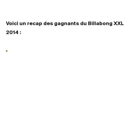
Voici un recap des gagnants du Billabong XXL
2014 :
Champion du Big Wave World Tour
2013/2014 :
Grant “Twiggy” Baker
Tube of the Year
: Koa Rothman
Billabong Women’s Best Overall
Performance
: Keala Kennelly