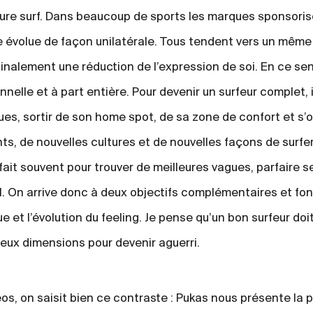
lture surf. Dans beaucoup de sports les marques sponsori
ne évolue de façon unilatérale. Tous tendent vers un même 
finalement une réduction de l’expression de soi. En ce sens
nnelle et à part entière. Pour devenir un surfeur complet, i
ues, sortir de son home spot, de sa zone de confort et s’o
s, de nouvelles cultures et de nouvelles façons de surfer
 fait souvent pour trouver de meilleures vagues, parfaire
al. On arrive donc à deux objectifs complémentaires et f
ue et l’évolution du feeling. Je pense qu’un bon surfeur doi
deux dimensions pour devenir aguerri.
s, on saisit bien ce contraste : Pukas nous présente la p