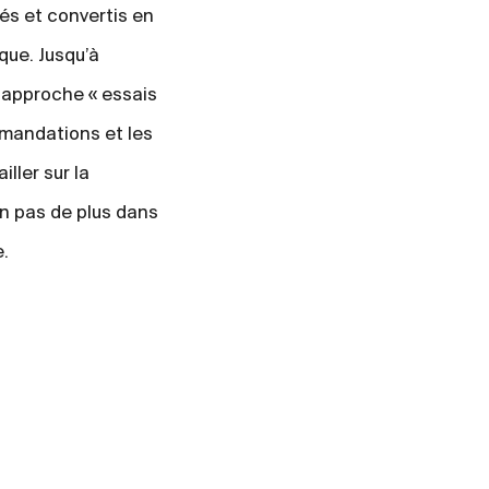
s et convertis en
que. Jusqu’à
 approche « essais
mmandations et les
ller sur la
un pas de plus dans
e.