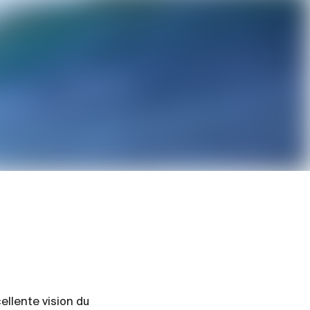
e &
ellente vision du