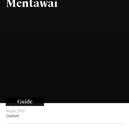
Mentawai
Guide
19 juin 2017
OuiSurf