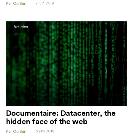
Par
OuiSurf
7 juin 2019
Articles
Documentaire: Datacenter, the
hidden face of the web
Par
OuiSurf
5 juin 2019