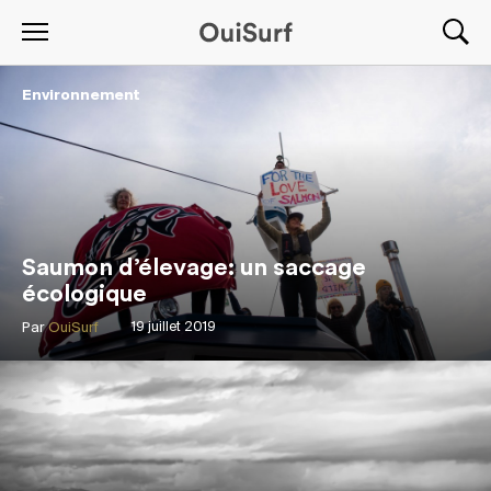
Environnement
Saumon d’élevage: un saccage
écologique
Par
OuiSurf
19 juillet 2019