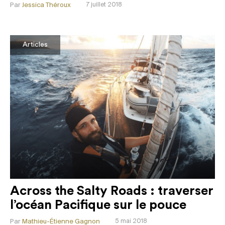
Par
Jessica Théroux
7 juillet 2018
Articles
Across the Salty Roads : traverser
l’océan Pacifique sur le pouce
Par
Mathieu-Étienne Gagnon
5 mai 2018